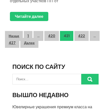
отдельных участков ПП от
Читайте далее
Пагинация
Назад
1
…
420
421
422
…
записей
427
Далее
ПОИСК ПО САЙТУ
ВЫШЛО НЕДАВНО
Ювелирные украшения премиум класса на