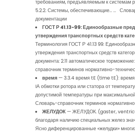
требованиям, предъявляемым к системам ра
5.2.2. Системы, обеспечивающие… … Слова
документации
ГОСТ Р 41.13-99: Единообразные пре
утверждения транспортных средств кате
Терминология ГОСТ Р 41.13 99: Единообра
утверждения транспортных средств категор
документа: 2.11 автоматическое торможени
справочник терминов нормативно-техничес
время
— 3.3.4 время tE (time tE): вре
IА обмотки ротора или статора от темпера
допустимой температуры при максимально
Словарь-справочник терминов нормативно
ЖЕЛУДОК
— ЖЕЛУДОК. (gaster, ventric
благодаря наличию специальных желез зна
Ясно диференцированные «желудки» многих