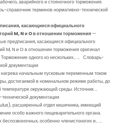
бочего, аварийного и стояночного торможения.
рь-справочник терминов нормативно-технической
дписания, касающиеся официального
горий M, N и O в отношении торможения
—
зные предписания, касающиеся официального
ий M, N и O в отношении торможения оригинал
е: Торможение одного из нескольких… … Словарь-
кой документации
мя нагрева начальным пусковым переменным током
туры, достигаемой в номинальном режиме работы, до
й температуре окружающей среды. Источник …
-технической документации
ulus), расширенный отдел кишечника, имеющий
чение особо важного пищеварительного органа.
 беспозвоночных, особенно членистоногих и… …