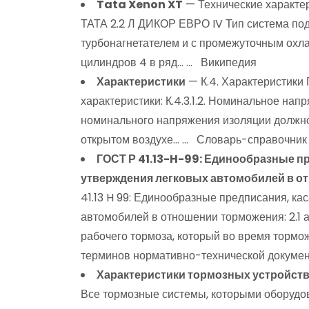
Tata Xenon XT
— Технические характер
ТАТА 2.2 Л ДИКОР ЕВРО IV Тип система под
турбонагнетателем и с промежуточным охл
цилиндров 4 в ряд… … Википедия
Характеристики
— К.4. Характеристик
характеристики: К.4.3.1.2. Номинальное н
номинального напряжения изоляции должно б
открытом воздухе… … Словарь-справочник
ГОСТ Р 41.13-H-99: Единообразные 
утверждения легковых автомобилей в о
41.13 H 99: Единообразные предписания, к
автомобилей в отношении торможения: 2.1 
рабочего тормоза, который во время торм
терминов нормативно-технической докуме
Характеристики тормозных устройст
Все тормозные системы, которыми оборудов