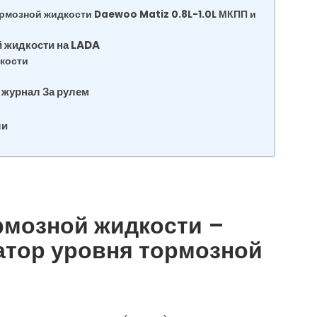
ормозной жидкости Daewoo Matiz 0.8L-1.0L МКПП и
й жидкости на LADA
кости
 журнал За рулем
ли
рмозной жидкости –
катор уровня тормозной