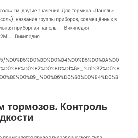
оль» см. другие значения. Для термина «Панель»
онсоль) название группы приборов, совмещённых в
ильная приборная панель … Википедия
у 22М … Википедия
1190905/%D0%B8%D0%BD%D0%B4%D0%B8%D0%BA%D0
0%D0%BE%D0%B2%D0%BD%D1%8F_%D1%82%D0%B
%D0%BE%D0%B9_%D0%B6%D0%B8%D0%B4%D0%B
м тормозов. Контроль
дкости
е применяется привод гидравлического типа.