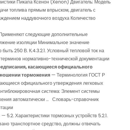
истики Пикапа Ксенон (Xenon) Двигатель: Модель
ачи топлива прямым впрыском, двигатель с
аждением наддувочного воздуха Количество
и Применяют следующие дополнительные
апряжение изоляции Минимальное значение
ыть 250 В. К.4.3.2.1. Условный тепловой ток на
 терминов нормативно-технической документации
предписания, касающиеся официального
тношении торможения
— Терминология ГОСТ Р
асающиеся официального утверждения легковых
антиблокировочная система: Элемент системы
ожения автоматически … Словарь-справочник
нтации
в
— 5.2. Характеристики тормозных устройств 5.2.1.
ано транспортное средство, должны отвечать