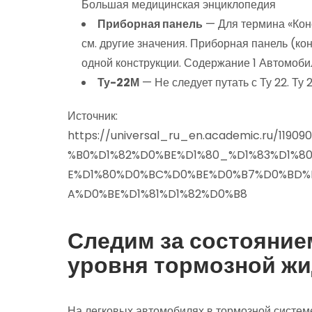
Большая медицинская энциклопедия
Приборная панель
— Для термина «Конс
см. другие значения. Приборная панель (к
одной конструкции. Содержание 1 Автомоб
Ту-22М
— Не следует путать с Ту 22. Т
Источник:
https://universal_ru_en.academic.ru/
%B0%D1%82%D0%BE%D1%80_%D1%83%D1%8
E%D1%80%D0%BC%D0%BE%D0%B7%D0%BD
A%D0%BE%D1%81%D1%82%D0%B8
Следим за состояние
уровня тормозной жи
На легковых автомобилях в тормозной систем