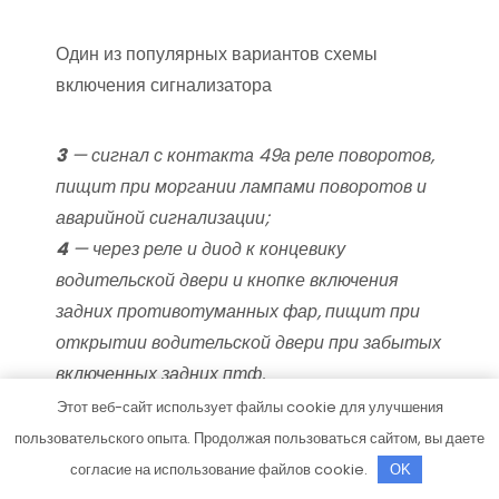
Один из популярных вариантов схемы
включения сигнализатора
3
— сигнал с контакта 49а реле поворотов,
пищит при моргании лампами поворотов и
аварийной сигнализации;
4
— через реле и диод к концевику
водительской двери и кнопке включения
задних противотуманных фар, пищит при
открытии водительской двери при забытых
включенных задних птф.
Этот веб-сайт использует файлы cookie для улучшения
пользовательского опыта. Продолжая пользоваться сайтом, вы даете
Теперь, понимая принцип работы и
согласие на использование файлов cookie.
OK
включения пищалки, можете присоединять это