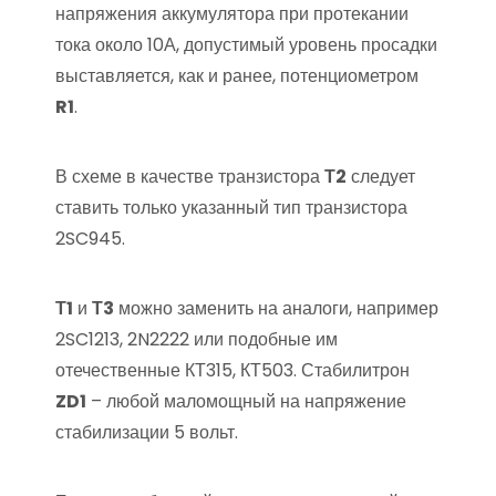
напряжения аккумулятора при протекании
тока около 10А, допустимый уровень просадки
выставляется, как и ранее, потенциометром
R1
.
В схеме в качестве транзистора
Т2
следует
ставить только указанный тип транзистора
2SC945.
Т1
и
Т3
можно заменить на аналоги, например
2SC1213, 2N2222 или подобные им
отечественные КТ315, КТ503. Стабилитрон
ZD1
– любой маломощный на напряжение
стабилизации 5 вольт.