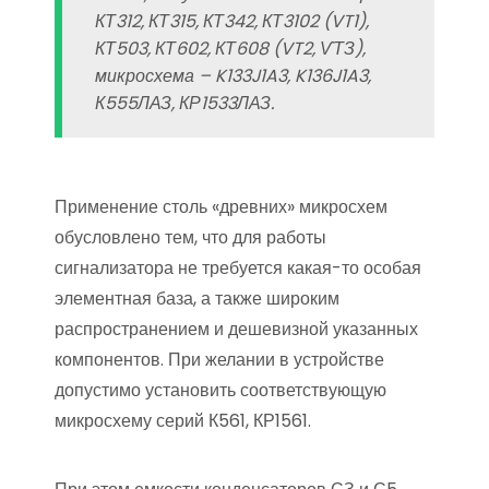
КТ312, КТ315, КТ342, КТ3102 (VT1),
КТ503, КТ602, КТ608 (VT2, ѴТЗ),
микросхема – K133J1A3, K136J1A3,
К555ЛАЗ, КР1533ЛАЗ.
Применение столь «древних» микросхем
обусловлено тем, что для работы
сигнализатора не требуется какая-то особая
элементная база, а также широким
распространением и дешевизной указанных
компонентов. При желании в устройстве
допустимо установить соответствующую
микросхему серий К561, КР1561.