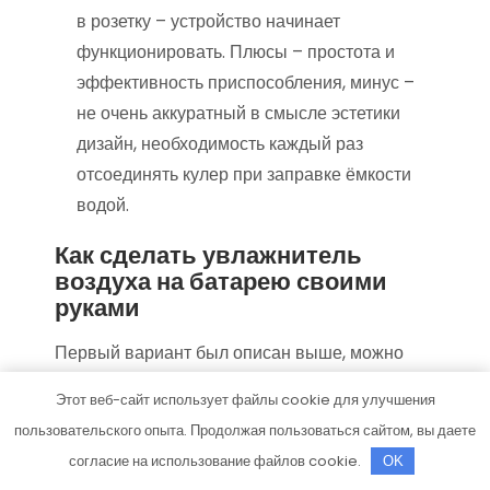
в розетку – устройство начинает
функционировать. Плюсы – простота и
эффективность приспособления, минус –
не очень аккуратный в смысле эстетики
дизайн, необходимость каждый раз
отсоединять кулер при заправке ёмкости
водой.
Как сделать увлажнитель
воздуха на батарею своими
руками
Первый вариант был описан выше, можно
использовать пластмассовую баклажку,
Этот веб-сайт использует файлы cookie для улучшения
подвесив её под трубой отопления. Второй
пользовательского опыта. Продолжая пользоваться сайтом, вы даете
путь – поставить на батарею металлическую
согласие на использование файлов cookie.
OK
кастрюлю, большую железную кружку и т.д.