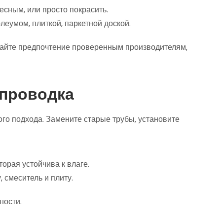
сным‚ или просто покрасить.
еумом‚ плиткой‚ паркетной доской.
вайте предпочтение проверенным производителям‚
опроводка
го подхода. Замените старые трубы‚ установите
торая устойчива к влаге.
 смеситель и плиту.
ности.