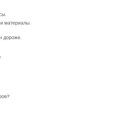
сы.
и материалы.
н дороже.
.
ров?