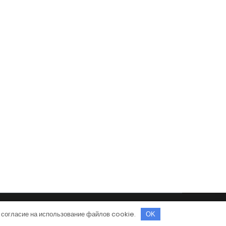
Тема от Grace Themes
 согласие на использование файлов cookie.
OK