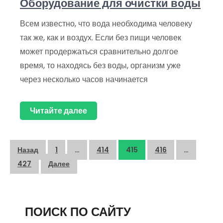
Оборудование для очистки воды
Всем известно, что вода необходима человеку
так же, как и воздух. Если без пищи человек
может продержаться сравнительно долгое
время, то находясь без воды, организм уже
через несколько часов начинается
Читайте далее
Пагинация
Назад
1
…
414
415
416
…
записей
427
Далее
ПОИСК ПО САЙТУ