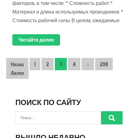
факторов, в том числе: * Сложность работ *
Материал и длина используемых проводников *
Стоимость рабочей силы В целом, ожидаемые
Читайте далее
Пагинация
Назад
1
2
3
4
…
298
записей
Далее
ПОИСК ПО САЙТУ
ВЫШЛО НЕДАВНО